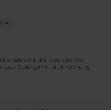
mplar
interessiert sind, eine Kooperation oder
, setzen Sie sich gern mit uns in Verbindung.
Akademischer Titel