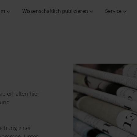
Wissenschaft vor Ort
Ansprechpartner:innen
Verlagsgesellschaft
aus allen
Programmbereichen
mm
Wissenschaftlich publizieren
Service
Sie erhalten hier
 und
lichung einer
ukommen. Unter