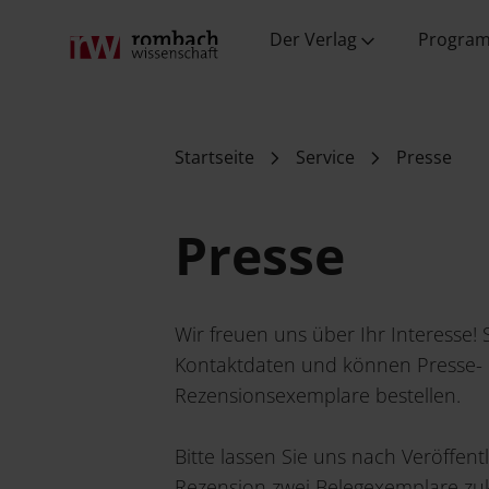
Wissenschaft
Verlag
Fachverlag
Wissenschaft
und PR
Der Verlag
Progra
Startseite
Service
Presse
Presse
Presse
Wir freuen uns über Ihr Interesse! 
Kontaktdaten und können Presse-
Rezensionsexemplare bestellen.
Bitte lassen Sie uns nach Veröffent
Rezension zwei Belegexemplare z