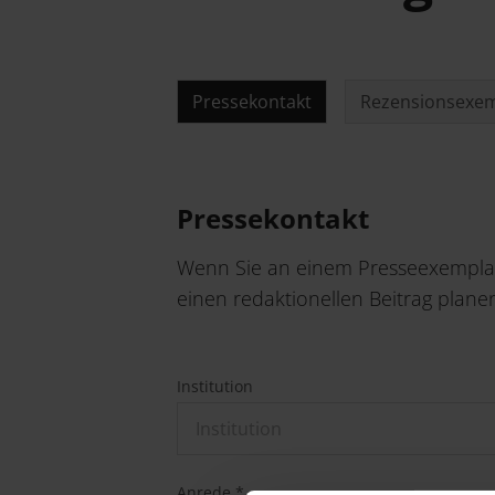
Pressekontakt
Rezensionsexe
Pressekontakt
Wenn Sie an einem Presseexemplar 
einen redaktionellen Beitrag planen
Institution
Anrede *