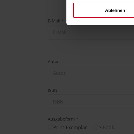
Ablehnen
E-Mail *
Autor
ISBN
Ausgabeform *
Print-Exemplar
e-Book