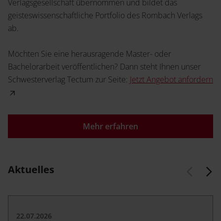
Service
Verlagsgesellschaft übernommen und bildet das
geisteswissenschaftliche Portfolio des Rombach Verlags
Angebot anfordern
Shop
ab.
News
Handelsinfo
Inlibra
Möchten Sie eine herausragende Master- oder
Literaturwissenschaft
Bachelorarbeit veröffentlichen? Dann steht Ihnen unser
Schwesterverlag Tectum zur Seite:
Jetzt Angebot anfordern
Mein Buch
Termine
Presse
Mehr erfahren
Musikwissenschaft
Aktuelles
Karriere
Kontakt
Prospekte und Kataloge
22.07.2026