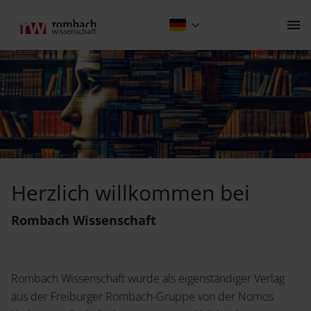
Startseite
Kontakt
Herzlich willkommen bei
Der Verlag
Rombach Wissenschaft
Programm
Über Uns
Rombach Wissenschaft wurde als eigenständiger Verlag
Wissenschaftlich publizieren
aus der Freiburger Rombach-Gruppe von der Nomos
Kulturwissenschaft