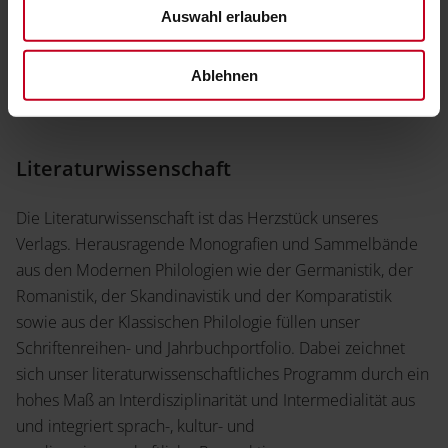
unsere Schriftenreihen und Einführungen greifen aktuelle
Auswahl erlauben
Paradigmen der kulturwissenschaftlichen Forschung auf.
Ablehnen
Mehr erfahren
Literaturwissenschaft
Die Literaturwissenschaft ist das Herzstück unseres
Verlags. Herausragende Monografien und Sammelbände
aus den Modernen Philologien wie der Germanistik, der
Romanistik, der Skandinavistik und der Komparatistik
sowie aus der Klassischen Philologie füllen unser
Schriftenreihen- und Jahrbuchportfolio. Dabei zeichnet
sich unser literaturwissenschaftliches Programm durch ein
hohes Maß an Interdisziplinarität und Intermedialität aus
und integriert sprach-, kultur- und