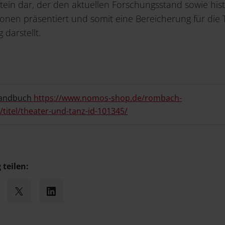
tein dar, der den aktuellen Forschungsstand sowie his
tionen präsentiert und somit eine Bereicherung für die
darstellt.
andbuch
https://www.nomos-shop.de/rombach-
/titel/theater-und-tanz-id-101345/
 teilen:
cebook
X
LinkedIn