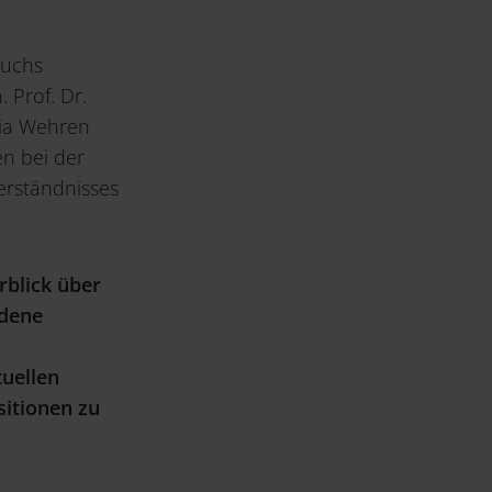
buchs
 Prof. Dr.
lia Wehren
en bei der
erständnisses
blick über
edene
uellen
sitionen zu