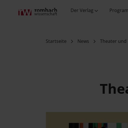
Wissenschaft
Verlag
Fachverlag
Wissenschaft
und PR
Der Verlag
Progra
Startseite
News
Theater und 
Theater und Tanz im Fokus
The