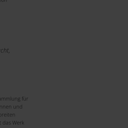
cht,
Sammlung für
:innen und
breiten
lt das Werk