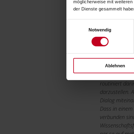
möglicherweise mit weiteren
der Dienste gesammelt habe
Das Handbuch 
Wissenschaftl
Einwilligungsauswahl
Notwendig
gelungen, ei
als auch für 
Sie dem Buch 
Verständniss
Ablehnen
Wir haben reno
routiniert dar
darzustellen. 
Dialog miteina
Dass in einem 
verbunden sind
Wissenschaftsf
per se auf meh