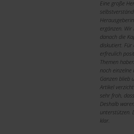
Eine große He
selbstverständ
Herausgeberin
ergänzen. Wir
danach die Kap
diskutiert. Fü
erfreulich pos
Themen haben w
noch einzelne
Ganzen blieb 
Artikel verzich
sehr froh, da
Deshalb waren
unterstützen. 
klar.