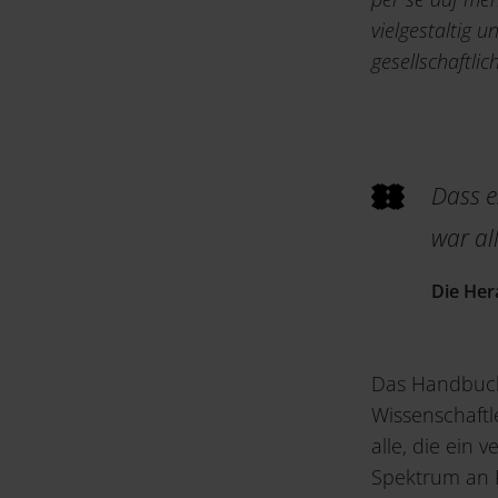
vielgestaltig 
gesellschaftlic
Dass e
war all
Die Her
Das Handbuch
Wissenschaftl
alle, die ein 
Spektrum an P