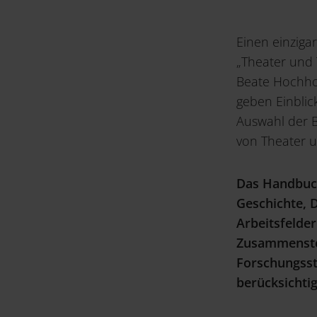
Einen einziga
„Theater und 
Beate Hochhol
geben Einblic
Auswahl der B
von Theater u
Das Handbuch
Geschichte, 
Arbeitsfelder
Zusammenstel
Forschungsst
berücksichti