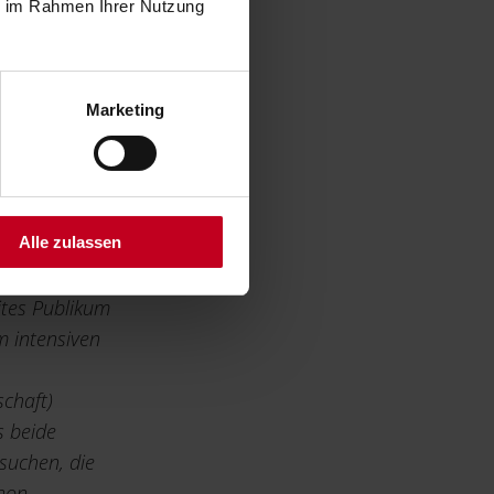
ie im Rahmen Ihrer Nutzung
es Ihnen
Marketing
lich fundiert
utung messen
ren
Alle zulassen
xpertise
ites Publikum
m intensiven
chaft)
s beide
rsuchen, die
chon