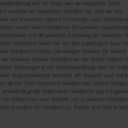
rausforderung war die Frage, was wir weglassen. Denn
lich mussten wir auswählen. Geholfen hat, dass wir drei
nen uns in unseren eigenen Forschungs- und Lehrschwer
 haben unsere unterschiedlichen Perspektiven zusammen
itelstruktur und die plausible Zuordnung der einzelnen 
r diese Konzeption haben wir von den angefragten Autor:in
itives Feedback erhalten. Die wenigen Hinweise für weitere
ir einbauen können. Nachdem wir alle Artikel redigiert h
 kleine Änderungen in der Kapitelzuordnung. Aber im Gro
unser Ausgangskonzept bestehen. Wir mussten auch auf ke
ten, da alle Texte eingereicht worden sind. Unsere Fachgese
ss jemand die große Arbeit eines Handbuchs auf sich gen
 alle Kolleg:innen auch bemüht, uns in unserem Vorhabe
Dass es endlich ein Handbuch zu Theater und Tanz brauch