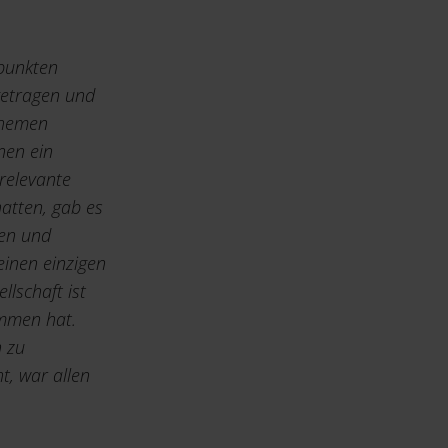
punkten
getragen und
Themen
nen ein
 relevante
atten, gab es
ßen und
inen einzigen
llschaft ist
ommen hat.
n zu
t, war allen