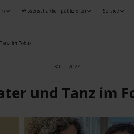
Wissenschaft vor Ort
Ansprechpartner:innen
Verlagsgesellschaft
aus allen
Programmbereichen
mm
Wissenschaftlich publizieren
Service
Tanz im Fokus
30.11.2023
ater und Tanz im F