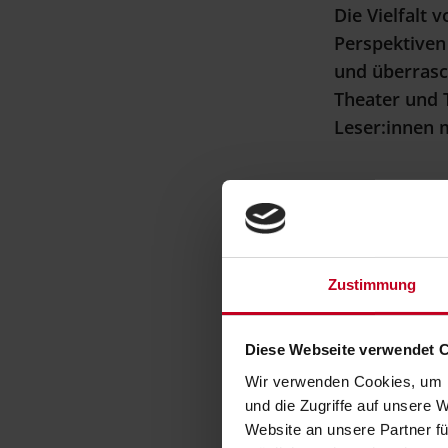
Die Vielfalt 
Perspektiven 
und überrasc
Theater und 
Leser:innen 
Wir haben unse
berücksichtig
und bietet in 
Methoden in ne
Zustimmung
«Fachgeschich
Bezüge der bei
Diese Webseite verwendet 
denken, allein
inspirierend, 
Wir verwenden Cookies, um I
und die Zugriffe auf unsere 
Berner Institu
Website an unsere Partner fü
Disziplinen.