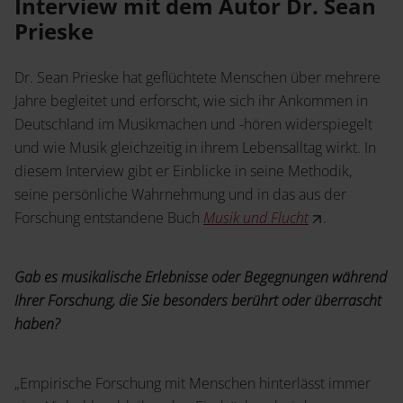
Service
Interview mit dem Autor Dr. Sean
Prieske
Angebot anfordern
Shop
News
Handelsinfo
Dr. Sean Prieske hat geflüchtete Menschen über mehrere
Inlibra
Jahre begleitet und erforscht, wie sich ihr Ankommen in
Literaturwissenschaft
Deutschland im Musikmachen und -hören widerspiegelt
und wie Musik gleichzeitig in ihrem Lebensalltag wirkt. In
Mein Buch
diesem Interview gibt er Einblicke in seine Methodik,
Termine
seine persönliche Wahrnehmung und in das aus der
Presse
Forschung entstandene Buch
Musik und Flucht
.
Musikwissenschaft
Gab es musikalische Erlebnisse oder Begegnungen während
Ihrer Forschung, die Sie besonders berührt oder überrascht
Karriere
Kontakt
haben?
Prospekte und Kataloge
„Empirische Forschung mit Menschen hinterlässt immer