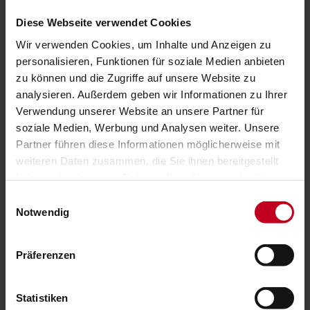
Vertrauen zwischen mir und Geflüchteten, aber auch
Diese Webseite verwendet Cookies
zwischen mir und dem Deutschen Roten Kreuz, mit dem
Wir verwenden Cookies, um Inhalte und Anzeigen zu
ich zusammengearbeitet habe. Hilfreich war hierbei
personalisieren, Funktionen für soziale Medien anbieten
meine ehrenamtliche Musikarbeit. Sobald dieses
zu können und die Zugriffe auf unsere Website zu
Vertrauen bestand, wurde ich fast überall herzlich
analysieren. Außerdem geben wir Informationen zu Ihrer
willkommen geheißen.
Verwendung unserer Website an unsere Partner für
soziale Medien, Werbung und Analysen weiter. Unsere
Partner führen diese Informationen möglicherweise mit
Herausforderungen bestanden eher hinsichtlich anderer
weiteren Daten zusammen, die Sie ihnen bereitgestellt
Dimensionen: Wie lässt sich die Vielfalt an Musik und
haben oder die sie im Rahmen Ihrer Nutzung der Dienste
Lebensweisen geflüchteter Menschen erfassen und
gesammelt haben.
Einwilligungsauswahl
beschreiben? Wie gehe ich mit der Mobilität von Musik,
Notwendig
aber auch der Menschen um? Zum Beispiel wurden
Menschen, mit denen ich forschen wollte, abgeschoben,
sodass ich sie nicht weiter begleiten konnte. Wie
Präferenzen
thematisiere ich das Machtungleichgewicht zwischen mir
als privilegiertem Forscher und Menschen in
Statistiken