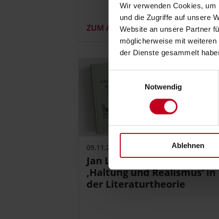
Wir verwenden Cookies, um I
und die Zugriffe auf unsere 
ZUM ARTIKEL
Website an unsere Partner fü
möglicherweise mit weiteren
der Dienste gesammelt habe
Einwilligungsauswahl
Notwendig
Ablehnen
09.11.2023
Jan Lietz spricht über
‚Haltung und Realismus‘ in
der Literaturtheorie