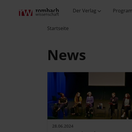
Wissenschaft
Verlag
Fachverlag
Wissenschaft
und PR
Der Verlag
Progra
Startseite
News
28.06.2024