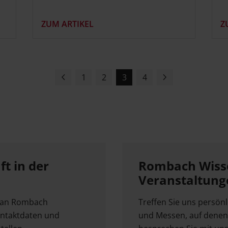
ZUM ARTIKEL
Z
1
2
3
4
Vorherige
Nächste
Seite
Seite
t in der
Rombach Wisse
Veranstaltung
e an Rombach
Treffen Sie uns persön
Kontaktdaten und
und Messen, auf denen 