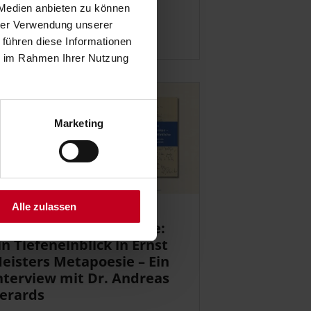
 Medien anbieten zu können
hrer Verwendung unserer
UM ARTIKEL
 führen diese Informationen
ie im Rahmen Ihrer Nutzung
Marketing
Alle zulassen
.10.2023
er »Gang« ins Wirkliche:
in Tiefeneinblick in Ernst
eisters Metapoesie – Ein
nterview mit Dr. Andreas
erards