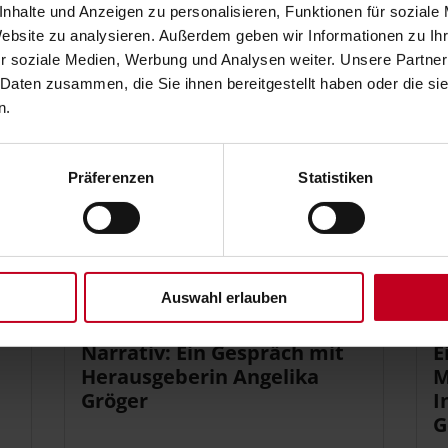
nhalte und Anzeigen zu personalisieren, Funktionen für soziale
Website zu analysieren. Außerdem geben wir Informationen zu I
ZUM ARTIKEL
Z
r soziale Medien, Werbung und Analysen weiter. Unsere Partner
 Daten zusammen, die Sie ihnen bereitgestellt haben oder die s
n.
Präferenzen
Statistiken
Auswahl erlauben
05.10.2023
04
Die Säkularisierung als
D
Narrativ: Ein Gespräch mit
E
Herausgeberin Angelika
M
Gröger
I
G