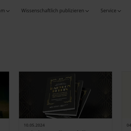
Wissenschaft vor Ort
Ansprechpartner:innen
Verlagsgesellschaft
aus allen
Programmbereichen
mm
Wissenschaftlich publizieren
Service
10.05.2024
04