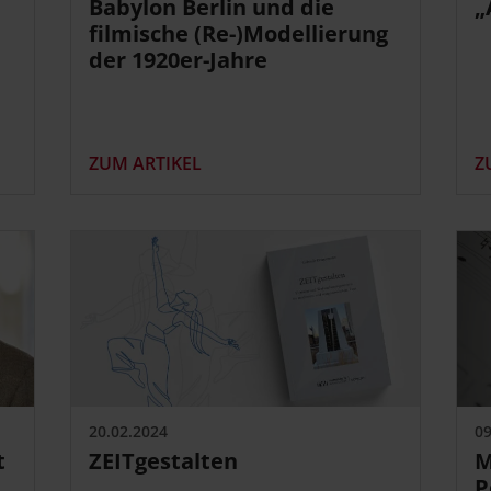
Babylon Berlin und die
„
filmische (Re-)Modellierung
der 1920er-Jahre
ZUM ARTIKEL
Z
20.02.2024
09
t
ZEITgestalten
M
P